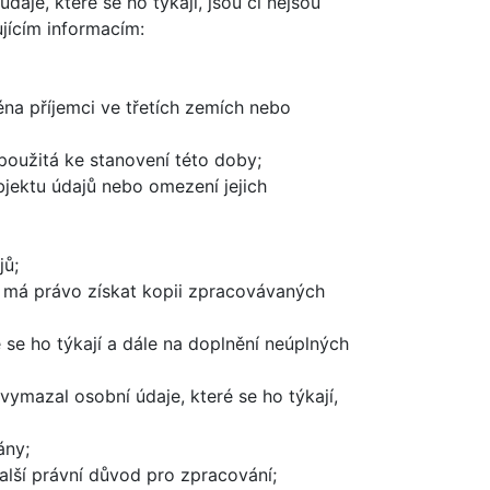
aje, které se ho týkají, jsou či nejsou
jícím informacím:
na příjemci ve třetích zemích nebo
 použitá ke stanovení této doby;
jektu údajů nebo omezení jejich
jů;
ů má právo získat kopii zpracovávaných
se ho týkají a dále na doplnění neúplných
ymazal osobní údaje, které se ho týkají,
ány;
alší právní důvod pro zpracování;