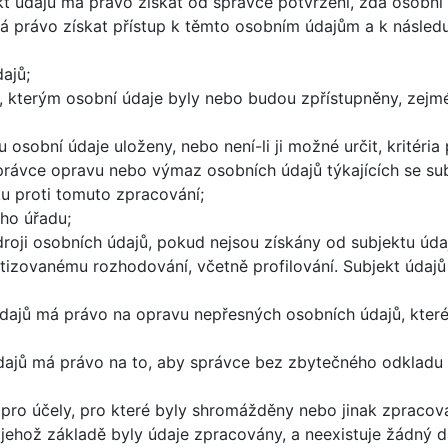
t údajů má právo získat od správce potvrzení, zda osobní úd
á právo získat přístup k těmto osobním údajům a k následu
ajů;
ů, kterým osobní údaje byly nebo budou zpřístupněny, zejmé
osobní údaje uloženy, nebo není-li ji možné určit, kritéria
rávce opravu nebo výmaz osobních údajů týkajících se sub
u proti tomuto zpracování;
ho úřadu;
roji osobních údajů, pokud nejsou získány od subjektu úda
tizovanému rozhodování, včetně profilování. Subjekt údaj
dajů má právo na opravu nepřesných osobních údajů, které 
dajů má právo na to, aby správce bez zbytečného odkladu v
 pro účely, pro které byly shromážděny nebo jinak zpracov
 jehož základě byly údaje zpracovány, a neexistuje žádný d