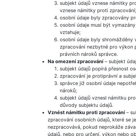
subjekt údajů vznese námitky pr
vznese námitky proti zpracování
osobní údaje byly zpracovány pr
osobní údaje musí být vymazány 
vztahuje;
osobní údaje byly shromážděny v 
zpracování nezbytné pro výkon p
právních nároků správce.
Na omezení zpracování
– subjekt úda
subjekt údajů popírá přesnost o
zpracování je protiprávní a subj
správce již osobní údaje nepotře
nároků;
subjekt údajů vznesl námitku pr
důvody subjektu údajů.
Vznést námitku proti zpracování
– su
zpracování osobních údajů, které se 
nezpracovává, pokud neprokáže závaž
údajů, nebo pro určení, výkon nebo o