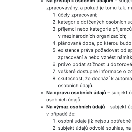
Na přístup k osobním údajům
– subjek
zpracovávány, a pokud je tomu tak, m
účely zpracování;
kategorie dotčených osobních úd
příjemci nebo kategorie příjemc
v mezinárodních organizacích;
plánovaná doba, po kterou budou 
existence práva požadovat od sp
zpracování a nebo vznést námitk
právo podat stížnost u dozorové
veškeré dostupné informace o zd
skutečnost, že dochází k automa
osobních údajů.
Na opravu osobních údajů
– subjekt ú
osobních údajů.
Na výmaz osobních údajů
– subjekt ú
v případě že:
osobní údaje již nejsou potřebné
subjekt údajů odvolá souhlas, na