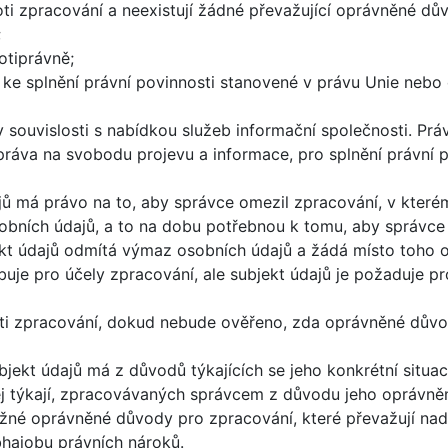
oti zpracování a neexistují žádné převažující oprávněné d
;
otiprávně;
ke splnění právní povinnosti stanovené v právu Unie nebo 
souvislosti s nabídkou služeb informační společnosti. Prá
ráva na svobodu projevu a informace, pro splnění právní p
jů má právo na to, aby správce omezil zpracování, v kterém
sobních údajů, a to na dobu potřebnou k tomu, aby správce
ekt údajů odmítá výmaz osobních údajů a žádá místo toho o 
buje pro účely zpracování, ale subjekt údajů je požaduje p
oti zpracování, dokud nebude ověřeno, zda oprávněné dův
bjekt údajů má z důvodů týkajících se jeho konkrétní situa
jej týkají, zpracovávaných správcem z důvodu jeho oprávně
né oprávněné důvody pro zpracování, které převažují na
bhajobu právních nároků.